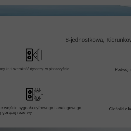
8-jednostkowa, Kierunko
y kąt i szerokość dyspersji w płaszczyźnie
Podwójna
e wejście sygnału cyfrowego i analogowego
Głośniki z
ą gorącej rezerwy