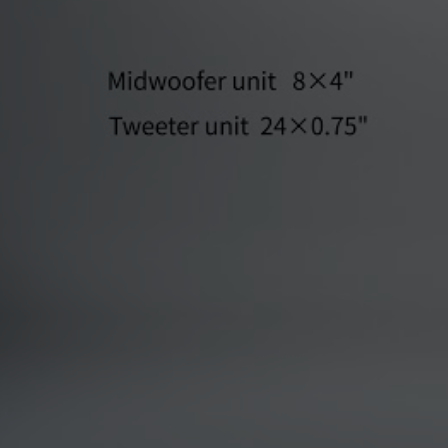
MEZAME sp. z o.o. www.taiden.pl