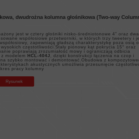
tkowa, dwudrożna kolumna głośnikowa (Two-way Colum
żony jest w cztery głośniki nisko-średniotonowe 4" oraz dw
sowane współosiowe przetworniki, w których trzy tweetery i j
współosiowy, zapewniają gładszą charakterystykę poza osią 
wysokich częstotliwości.Stały pionowy kąt pokrycia 15° oraz
anie poprawiają zrozumiałość mowy i ograniczają odbicia
u z modelem
HCL-404J
, dzięki konstrukcji łączenia na czop i
żna szybko montować i demontować.Obudowa z kompozytowe
kterystykach akustycznych umożliwia przesunięcie częstotliw
kres pracy kolumny
Rysunek