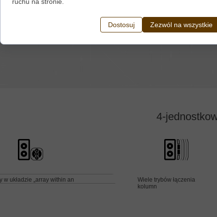
ruchu na stronie.
Dostosuj
Zezwól na wszystkie
4-jednostko
y w układzie „array within an
Wiele trybów łączenia
kolumn