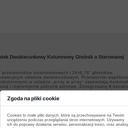
stek Dwukierunkowy Kolumnowy Głośnik o Sterowanej
 przetworników średniotonowych i 24×0,75" głośników
owacyjnym układzie dwukierunkowym. Przetworniki współosi
sokotonowymi w układzie „array w array” zapewniają doskona
 osią i równomierne pokrycie pionowe. Zintegrowany 8-kanało
cniacze klasy D mogą sterować każdym elementem kolumny z
osób programowalny. Możliwe jest podzielenie kolumny na dw
Zgoda na pliki cookie
lu kontroli kąta i szerokości wiązki pionowej, punkt
Rysunek
Cookies to małe pliki danych, które są przechowywane na Twoim
urządzeniu podczas przeglądania stron internetowych. Używamy
ich do poprawy działania serwisu, personalizacji treści, oraz analiz